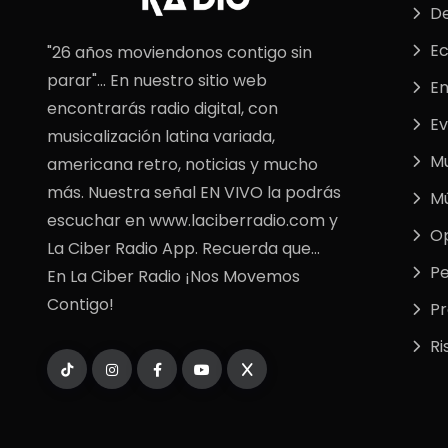
De
E
"26 años moviendonos contigo sin
parar"... En nuestro sitio web
En
encontrarás radio digital, con
Ev
musicalización latina variada,
M
americana retro, noticias y mucho
más. Nuestra señal EN VIVO la podrás
Mú
escuchar en www.laciberradio.com y
Op
La Ciber Radio App. Recuerda que...
Pe
En La Ciber Radio ¡Nos Movemos
Contigo!
P
Ri