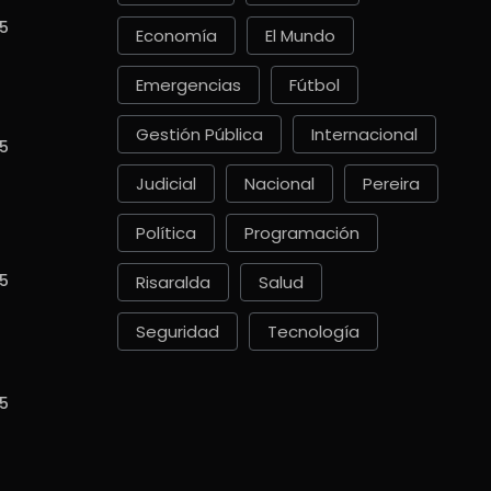
5
Economía
El Mundo
Emergencias
Fútbol
Gestión Pública
Internacional
5
Judicial
Nacional
Pereira
Política
Programación
5
Risaralda
Salud
Seguridad
Tecnología
5