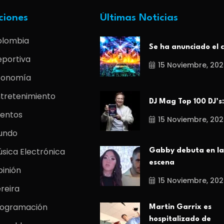
ciones
Últimas Noticias
olombia
Se ha anunciado el c
portiva
15 Noviembre, 202
conomía
tretenimiento
DJ Mag Top 100 DJ’s:
entos
15 Noviembre, 202
undo
sica Electrónica
Gabby debuta en la
escena
inión
15 Noviembre, 202
reira
rogramación
Martin Garrix es
hospitalizado de