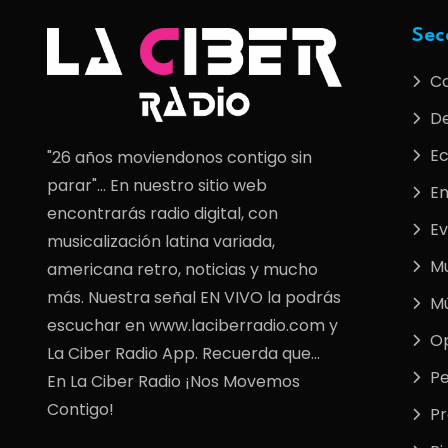
Sec
C
De
E
"26 años moviendonos contigo sin
parar"... En nuestro sitio web
En
encontrarás radio digital, con
Ev
musicalización latina variada,
M
americana retro, noticias y mucho
más. Nuestra señal EN VIVO la podrás
Mú
escuchar en www.laciberradio.com y
Op
La Ciber Radio App. Recuerda que...
Pe
En La Ciber Radio ¡Nos Movemos
Contigo!
P