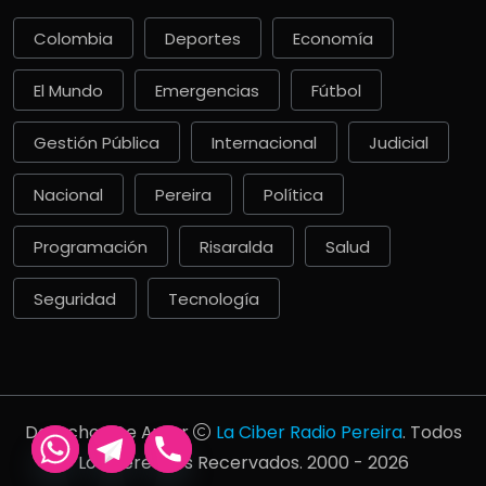
Colombia
Deportes
Economía
El Mundo
Emergencias
Fútbol
Gestión Pública
Internacional
Judicial
Nacional
Pereira
Política
Programación
Risaralda
Salud
Seguridad
Tecnología
Derechos De Autor
La Ciber Radio Pereira
. Todos
Los Derechos Recervados. 2000 - 2026