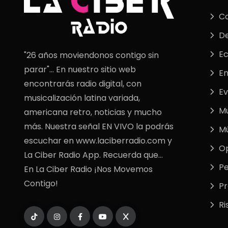
C
De
E
"26 años moviendonos contigo sin
parar"... En nuestro sitio web
En
encontrarás radio digital, con
Ev
musicalización latina variada,
M
americana retro, noticias y mucho
más. Nuestra señal EN VIVO la podrás
Mú
escuchar en www.laciberradio.com y
Op
La Ciber Radio App. Recuerda que...
Pe
En La Ciber Radio ¡Nos Movemos
Contigo!
P
Ri