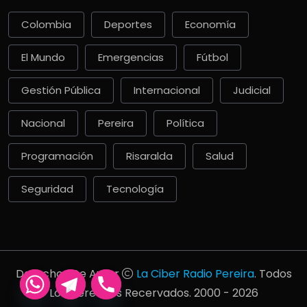
Colombia
Deportes
Economía
El Mundo
Emergencias
Fútbol
Gestión Pública
Internacional
Judicial
Nacional
Pereira
Política
Programación
Risaralda
Salud
Seguridad
Tecnología
Derechos De Autor
La Ciber Radio Pereira
. Todos
Los Derechos Recervados. 2000 - 2026