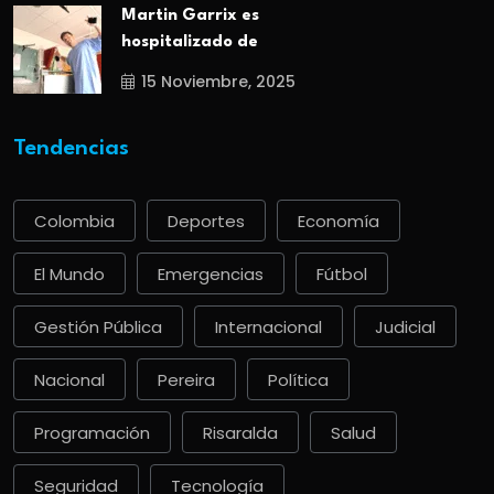
Martin Garrix es
hospitalizado de
15 Noviembre, 2025
Tendencias
Colombia
Deportes
Economía
El Mundo
Emergencias
Fútbol
Gestión Pública
Internacional
Judicial
Nacional
Pereira
Política
Programación
Risaralda
Salud
Seguridad
Tecnología