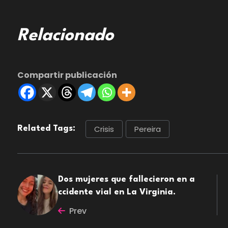
Relacionado
Compartir publicación
Crisis
Pereira
Related Tags:
Dos mujeres que fallecieron en a
ccidente vial en La Virginia.
Prev