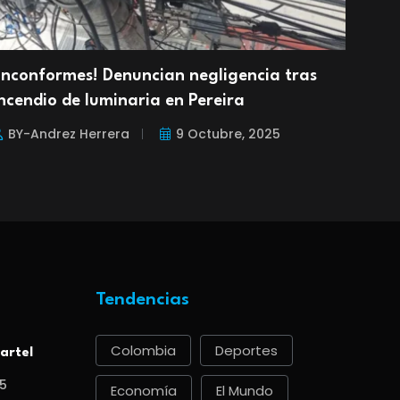
¡Inconformes! Denuncian negligencia tras
Riña
ncendio de luminaria en Pereira
heri
BY-Andrez Herrera
9 Octubre, 2025
BY
Tendencias
Colombia
Deportes
artel
5
Economía
El Mundo