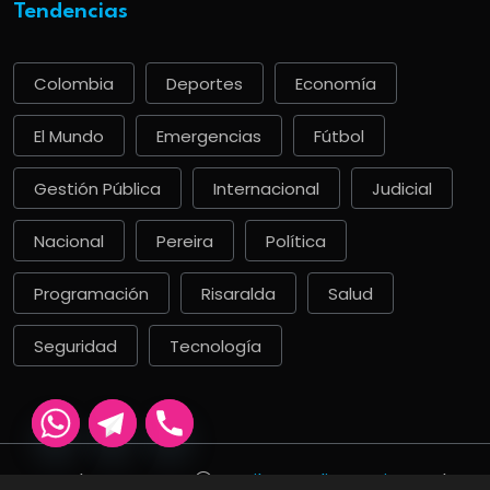
Tendencias
Colombia
Deportes
Economía
El Mundo
Emergencias
Fútbol
Gestión Pública
Internacional
Judicial
Nacional
Pereira
Política
Programación
Risaralda
Salud
Seguridad
Tecnología
Derechos De Autor
La Ciber Radio Pereira
. Todos