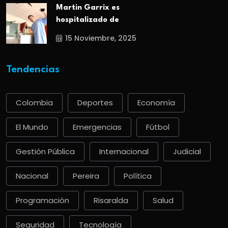
Martin Garrix es
hospitalizado de
15 Noviembre, 2025
Tendencias
Colombia
Deportes
Economía
El Mundo
Emergencias
Fútbol
Gestión Pública
Internacional
Judicial
Nacional
Pereira
Política
Programación
Risaralda
Salud
Seguridad
Tecnología