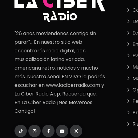
C
De
E
"26 años moviendonos contigo sin
parar"... En nuestro sitio web
En
encontrarás radio digital, con
Ev
musicalización latina variada,
M
americana retro, noticias y mucho
más. Nuestra señal EN VIVO la podrás
Mú
escuchar en www.laciberradio.com y
Op
La Ciber Radio App. Recuerda que...
Pe
En La Ciber Radio ¡Nos Movemos
Contigo!
P
Ri