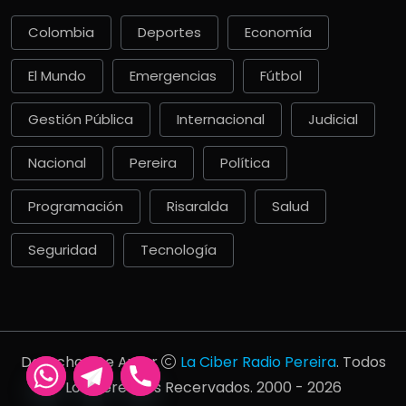
Colombia
Deportes
Economía
El Mundo
Emergencias
Fútbol
Gestión Pública
Internacional
Judicial
Nacional
Pereira
Política
Programación
Risaralda
Salud
Seguridad
Tecnología
Derechos De Autor
La Ciber Radio Pereira
. Todos
Los Derechos Recervados. 2000 - 2026