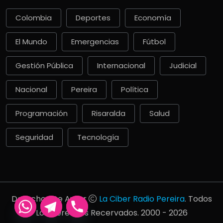
Colombia
Deportes
Economía
El Mundo
Emergencias
Fútbol
Gestión Pública
Internacional
Judicial
Nacional
Pereira
Política
Programación
Risaralda
Salud
Seguridad
Tecnología
Derechos De Autor
La Ciber Radio Pereira
. Todos
Los Derechos Recervados. 2000 - 2026