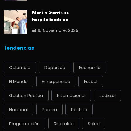
Martin Garrix es
hospitalizado de
15 Noviembre, 2025
Tendencias
Colombia
Deportes
Economía
El Mundo
Emergencias
Fútbol
Gestión Pública
Internacional
Judicial
Nacional
Pereira
Política
Programación
Risaralda
Salud