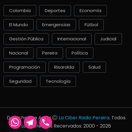
Colombia
Deportes
Economía
El Mundo
Emergencias
Fútbol
Gestión Pública
Internacional
Judicial
Nacional
Pereira
Política
Programación
Risaralda
Salud
Seguridad
Tecnología
Derechos De Autor
La Ciber Radio Pereira
. Todos
Los Derechos Recervados. 2000 - 2026