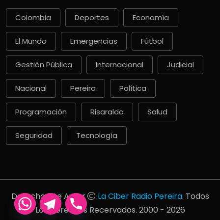
Colombia
Deportes
Economía
El Mundo
Emergencias
Fútbol
Gestión Pública
Internacional
Judicial
Nacional
Pereira
Política
Programación
Risaralda
Salud
Seguridad
Tecnología
Derechos De Autor
La Ciber Radio Pereira
. Todos
Los Derechos Recervados. 2000 - 2026