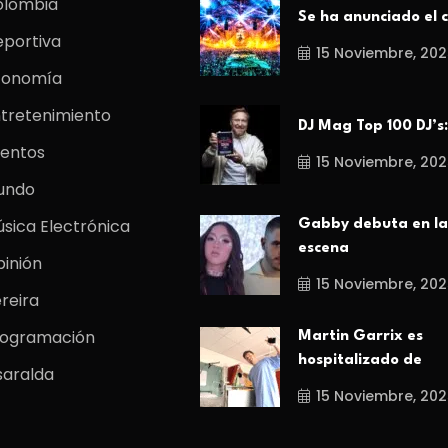
olombia
Se ha anunciado el c
portiva
15 Noviembre, 202
conomía
tretenimiento
DJ Mag Top 100 DJ’s:
entos
15 Noviembre, 202
undo
sica Electrónica
Gabby debuta en la
escena
inión
15 Noviembre, 202
reira
rogramación
Martin Garrix es
hospitalizado de
saralda
15 Noviembre, 202