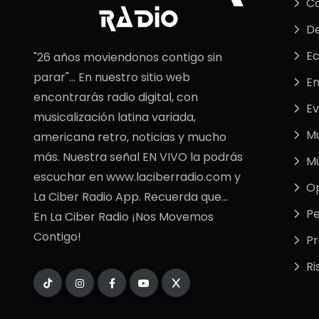
C
De
E
"26 años moviendonos contigo sin
parar"... En nuestro sitio web
En
encontrarás radio digital, con
Ev
musicalización latina variada,
M
americana retro, noticias y mucho
más. Nuestra señal EN VIVO la podrás
Mú
escuchar en www.laciberradio.com y
Op
La Ciber Radio App. Recuerda que...
Pe
En La Ciber Radio ¡Nos Movemos
Contigo!
P
Ri