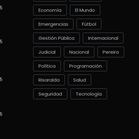
5
Economía
El Mundo
Emergencias
Fútbol
Gestión Pública
Internacional
5
Judicial
Nacional
Pereira
Política
Programación
5
Risaralda
Salud
Seguridad
Tecnología
5