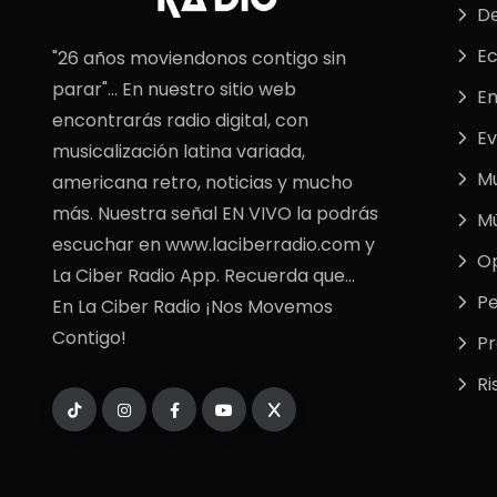
De
E
"26 años moviendonos contigo sin
parar"... En nuestro sitio web
En
encontrarás radio digital, con
Ev
musicalización latina variada,
M
americana retro, noticias y mucho
más. Nuestra señal EN VIVO la podrás
Mú
escuchar en www.laciberradio.com y
Op
La Ciber Radio App. Recuerda que...
Pe
En La Ciber Radio ¡Nos Movemos
Contigo!
P
Ri