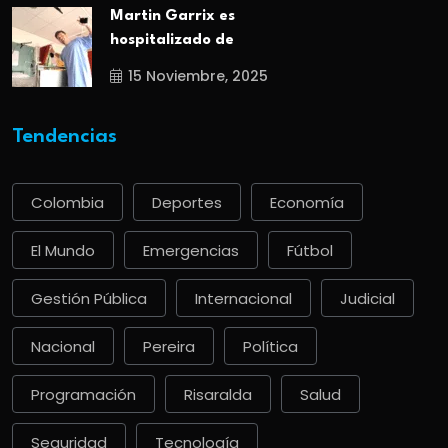
Martin Garrix es
hospitalizado de
15 Noviembre, 2025
Tendencias
Colombia
Deportes
Economía
El Mundo
Emergencias
Fútbol
Gestión Pública
Internacional
Judicial
Nacional
Pereira
Política
Programación
Risaralda
Salud
Seguridad
Tecnología