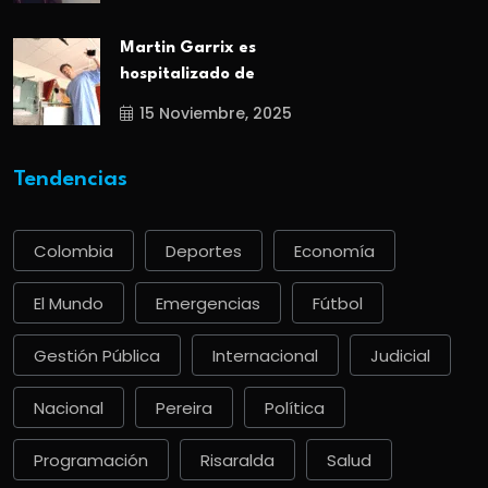
Martin Garrix es
hospitalizado de
15 Noviembre, 2025
Tendencias
Colombia
Deportes
Economía
El Mundo
Emergencias
Fútbol
Gestión Pública
Internacional
Judicial
Nacional
Pereira
Política
Programación
Risaralda
Salud