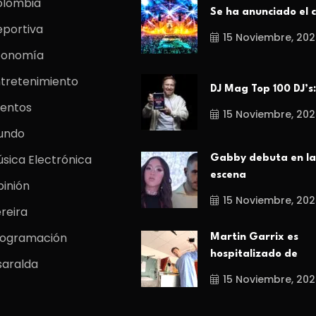
olombia
Se ha anunciado el c
portiva
15 Noviembre, 202
conomía
tretenimiento
DJ Mag Top 100 DJ’s:
entos
15 Noviembre, 202
undo
sica Electrónica
Gabby debuta en la
escena
inión
15 Noviembre, 202
reira
rogramación
Martin Garrix es
hospitalizado de
saralda
15 Noviembre, 202