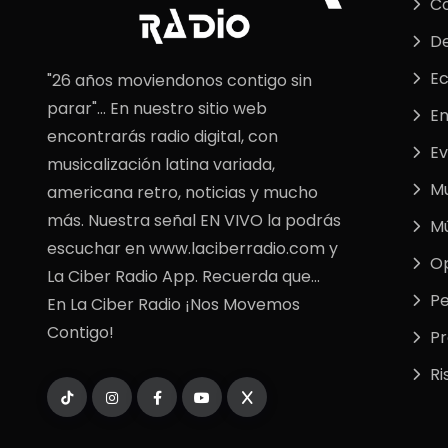
C
De
E
"26 años moviendonos contigo sin
parar"... En nuestro sitio web
En
encontrarás radio digital, con
Ev
musicalización latina variada,
M
americana retro, noticias y mucho
más. Nuestra señal EN VIVO la podrás
Mú
escuchar en www.laciberradio.com y
Op
La Ciber Radio App. Recuerda que...
Pe
En La Ciber Radio ¡Nos Movemos
Contigo!
P
Ri