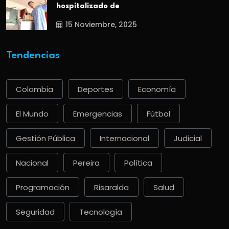
hospitalizado de
15 Noviembre, 2025
Tendencias
Colombia
Deportes
Economía
El Mundo
Emergencias
Fútbol
Gestión Pública
Internacional
Judicial
Nacional
Pereira
Política
Programación
Risaralda
Salud
Seguridad
Tecnología