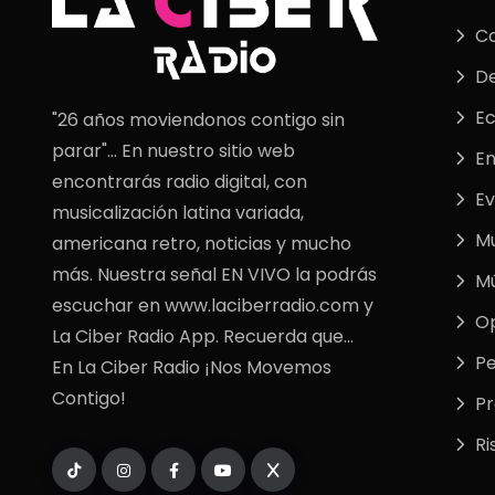
C
De
E
"26 años moviendonos contigo sin
parar"... En nuestro sitio web
En
encontrarás radio digital, con
Ev
musicalización latina variada,
M
americana retro, noticias y mucho
más. Nuestra señal EN VIVO la podrás
Mú
escuchar en www.laciberradio.com y
Op
La Ciber Radio App. Recuerda que...
Pe
En La Ciber Radio ¡Nos Movemos
Contigo!
P
Ri