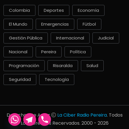
Colombia
Deportes
Economía
El Mundo
Emergencias
Fútbol
Gestión Pública
Internacional
Judicial
Nacional
Pereira
Política
Programación
Risaralda
Salud
Seguridad
Tecnología
Derechos De Autor
La Ciber Radio Pereira
. Todos
Los Derechos Recervados. 2000 - 2026