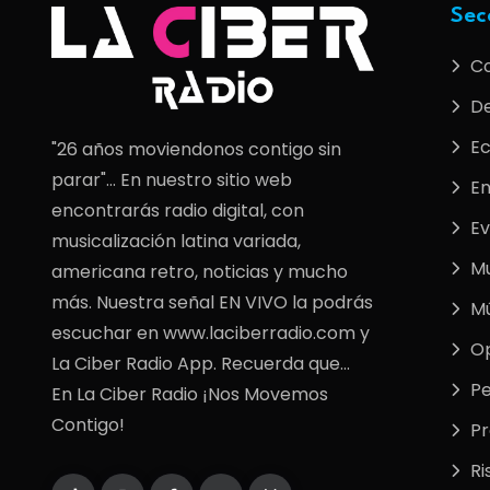
Sec
C
De
E
"26 años moviendonos contigo sin
parar"... En nuestro sitio web
En
encontrarás radio digital, con
Ev
musicalización latina variada,
M
americana retro, noticias y mucho
más. Nuestra señal EN VIVO la podrás
Mú
escuchar en www.laciberradio.com y
Op
La Ciber Radio App. Recuerda que...
Pe
En La Ciber Radio ¡Nos Movemos
Contigo!
P
Ri