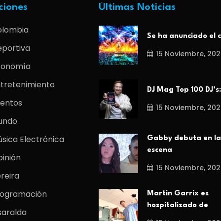
ciones
Últimas Noticias
olombia
Se ha anunciado el c
portiva
15 Noviembre, 202
conomía
tretenimiento
DJ Mag Top 100 DJ’s:
entos
15 Noviembre, 202
undo
sica Electrónica
Gabby debuta en la
escena
inión
15 Noviembre, 202
reira
rogramación
Martin Garrix es
hospitalizado de
saralda