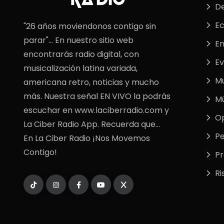
De
E
"26 años moviendonos contigo sin
parar"... En nuestro sitio web
En
encontrarás radio digital, con
Ev
musicalización latina variada,
M
americana retro, noticias y mucho
más. Nuestra señal EN VIVO la podrás
Mú
escuchar en www.laciberradio.com y
Op
La Ciber Radio App. Recuerda que...
Pe
En La Ciber Radio ¡Nos Movemos
Contigo!
P
Ri