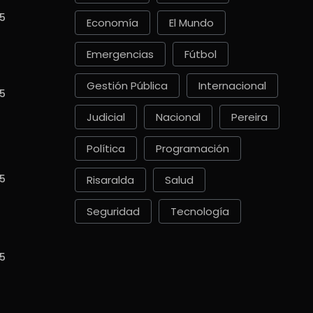
5
Economía
El Mundo
Emergencias
Fútbol
Gestión Pública
Internacional
5
Judicial
Nacional
Pereira
Política
Programación
5
Risaralda
Salud
Seguridad
Tecnología
5