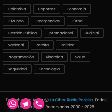
Colombia
Deportes
Economía
El Mundo
Emergencias
Fútbol
Gestión Pública
Internacional
Judicial
Nacional
Pereira
Política
Programación
Risaralda
Salud
Seguridad
Tecnología
Derechos De Autor
La Ciber Radio Pereira
. Todos
Los Derechos Recervados. 2000 - 2026