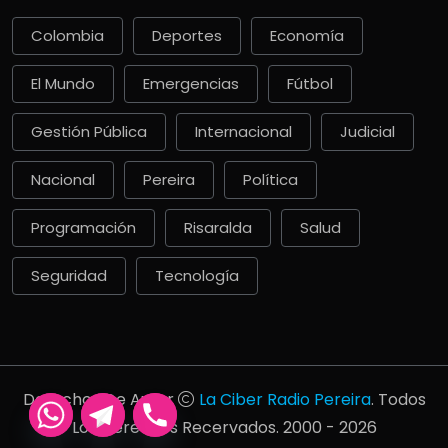
Colombia
Deportes
Economía
El Mundo
Emergencias
Fútbol
Gestión Pública
Internacional
Judicial
Nacional
Pereira
Política
Programación
Risaralda
Salud
Seguridad
Tecnología
Derechos De Autor
La Ciber Radio Pereira
. Todos
Los Derechos Recervados. 2000 - 2026