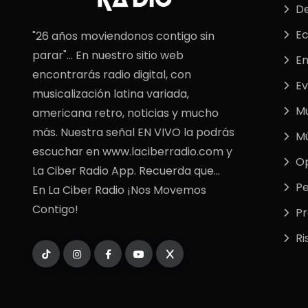
De
E
"26 años moviendonos contigo sin
parar"... En nuestro sitio web
En
encontrarás radio digital, con
Ev
musicalización latina variada,
M
americana retro, noticias y mucho
más. Nuestra señal EN VIVO la podrás
Mú
escuchar en www.laciberradio.com y
Op
La Ciber Radio App. Recuerda que...
Pe
En La Ciber Radio ¡Nos Movemos
Contigo!
P
Ri