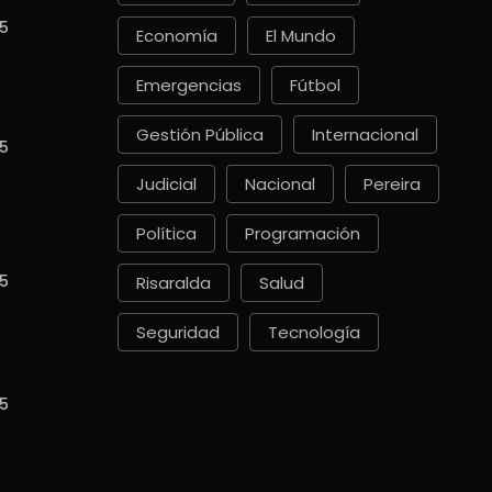
5
Economía
El Mundo
Emergencias
Fútbol
Gestión Pública
Internacional
5
Judicial
Nacional
Pereira
Política
Programación
5
Risaralda
Salud
Seguridad
Tecnología
5