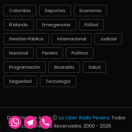
Colombia
Deportes
Economía
El Mundo
Emergencias
Fútbol
Gestión Pública
Internacional
Judicial
Nacional
Pereira
Política
Programación
Risaralda
Salud
Seguridad
Tecnología
Derechos De Autor
La Ciber Radio Pereira
. Todos
Los Derechos Recervados. 2000 - 2026