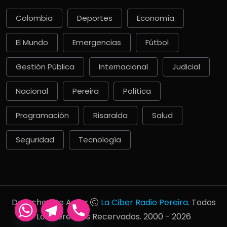
Colombia
Deportes
Economía
El Mundo
Emergencias
Fútbol
Gestión Pública
Internacional
Judicial
Nacional
Pereira
Política
Programación
Risaralda
Salud
Seguridad
Tecnología
Derechos De Autor
La Ciber Radio Pereira
. Todos
Los Derechos Recervados. 2000 - 2026