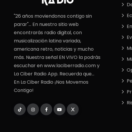
De
E
"26 años moviendonos contigo sin
parar"... En nuestro sitio web
En
encontrarás radio digital, con
Ev
musicalización latina variada,
M
americana retro, noticias y mucho
más. Nuestra señal EN VIVO la podrás
Mú
escuchar en www.laciberradio.com y
Op
La Ciber Radio App. Recuerda que...
Pe
En La Ciber Radio ¡Nos Movemos
Contigo!
P
Ri