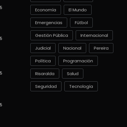
5
Economía
El Mundo
Emergencias
Fútbol
Gestión Pública
Internacional
5
Judicial
Nacional
Pereira
Política
Programación
5
Risaralda
Salud
Seguridad
Tecnología
5