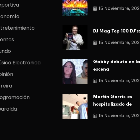
portiva
15 Noviembre, 202
conomía
tretenimiento
DJ Mag Top 100 DJ’s:
entos
15 Noviembre, 202
undo
sica Electrónica
Gabby debuta en la
escena
inión
15 Noviembre, 202
reira
rogramación
Martin Garrix es
hospitalizado de
saralda
15 Noviembre, 202