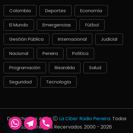
Colombia
Deportes
Economía
El Mundo
Emergencias
Fútbol
Gestión Pública
Internacional
Judicial
Nacional
Pereira
Política
Programación
Risaralda
Salud
Seguridad
Tecnología
Derechos De Autor
La Ciber Radio Pereira
. Todos
Los Derechos Recervados. 2000 - 2026