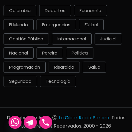
Colombia
Deportes
Economía
El Mundo
Emergencias
Fútbol
Gestión Pública
Internacional
Judicial
Nacional
Pereira
Política
Programación
Risaralda
Salud
Seguridad
Tecnología
Derechos De Autor
La Ciber Radio Pereira
. Todos
Los Derechos Recervados. 2000 - 2026